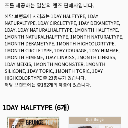
즈를 제공하는 일본의 렌즈 판매사입니다.
해당 브랜드에 시리즈는
1DAY HALFTYPE
,
1DAY
NATURALTYPE
,
1DAY CIRCLETYPE
,
1DAY DEKAMETYPE
,
1DAY
,
1DAY NATURALHALFTYPE
,
1MONTH HALFTYPE
,
1MONTH NATURALHALFTYPE
,
1MONTH NATURALTYPE
,
1MONTH DEKAMETYPE
,
1MONTH HIGHCOLORTYPE
,
1MONTH CIRCLETYPE
,
1DAY COURAGE
,
1DAY HIMEME
,
1MONTH HIMEME
,
1DAY LINKISS
,
1MONTH LINKISS
,
1DAY MEIXIS
,
1MONTH MOMONSTER
,
1MONTH
SILICONE
,
1DAY TORIC
,
1MONTH TORIC
,
1DAY
HIGHCOLORTYPE
총
23
종류가 있습니다.
해당 브랜드에는 총
182
개의 제품이 있습니다.
1DAY HALFTYPE
(
6
개)