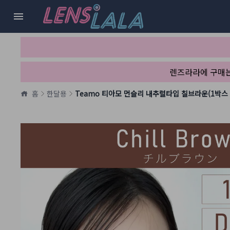
렌즈라라에 구매
홈
한달용
Teamo 티아모 먼슬리 내추럴타입 칠브라운(1박스 