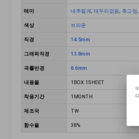
테마
내추럴계
,
테두리없음
,
축고정
색상
브라운
직경
14.5mm
그래픽직경
13.8mm
곡률반경
8.6mm
내용물
1BOX 1SHEET
다
착용기간
1MONTH
제조국
TW
함수율
38%