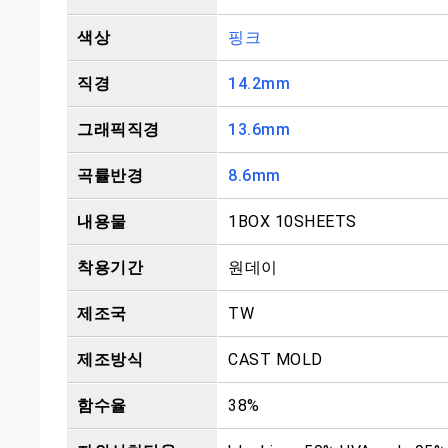
색상
핑크
직경
14.2mm
그래픽직경
13.6mm
곡률반경
8.6mm
내용물
1BOX 10SHEETS
착용기간
원데이
제조국
TW
제조방식
CAST MOLD
함수율
38%