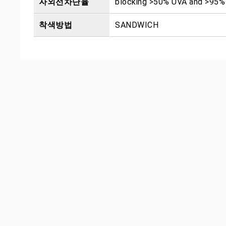
자외선차단율
blocking >50% UVA and >95
착색방법
SANDWICH