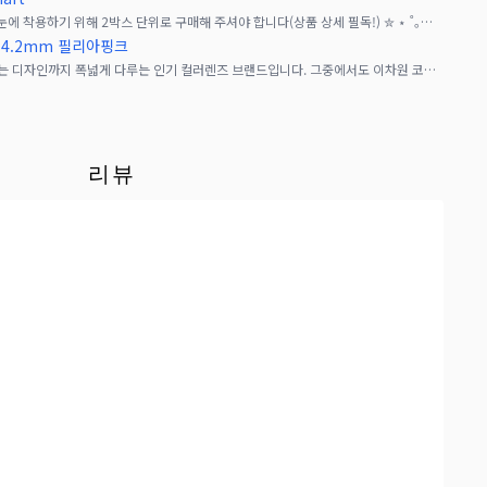
✮ ⋆ ˚｡먼슬리 ⋆｡&deg;✩먼슬리상품은 양 눈에 착용하기 위해 2박스 단위로 구매해 주셔야 합니다(상품 상세 필독!) ✮ ⋆ ˚｡원데이 ⋆｡&d
14.2mm 필리아핑크
**TeAmo(티아모)**는 내추럴부터 개성 있는 디자인까지 폭넓게 다루는 인기 컬러렌즈 브랜드입니다. 그중에서도 이차원 코스프레 컬러렌즈 **【HIGH COLOR TYPE】*을
리뷰