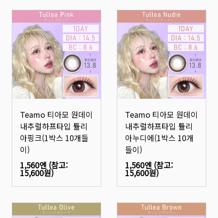
Teamo 티아모 원데이
Teamo 티아모 원데이
내추럴하프타입 튤리
내추럴하프타입 튤리
아핑크(1박스 10개들
아누디에(1박스 10개
이)
들이)
1,560엔
(참고:
1,560엔
(참고:
15,600원
)
15,600원
)