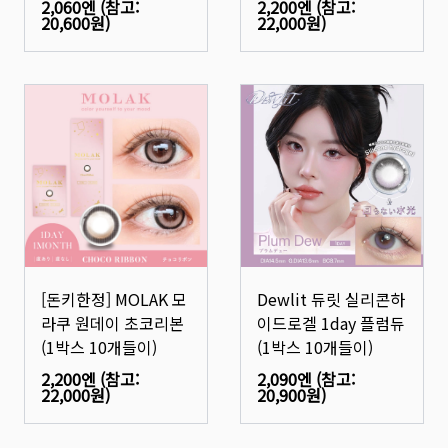
2,060엔
(참고:
2,200엔
(참고:
20,600원
)
22,000원
)
[돈키한정] MOLAK 모
Dewlit 듀릿 실리콘하
라쿠 원데이 초코리본
이드로겔 1day 플럼듀
(1박스 10개들이)
(1박스 10개들이)
2,200엔
(참고:
2,090엔
(참고:
22,000원
)
20,900원
)