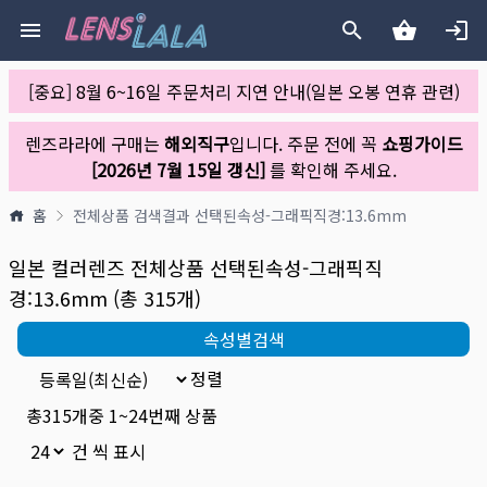
[중요] 8월 6~16일 주문처리 지연 안내(일본 오봉 연휴 관련)
렌즈라라에 구매는
해외직구
입니다. 주문 전에 꼭
쇼핑가이드
[2026년 7월 15일 갱신]
를 확인해 주세요.
홈
전체상품
검색결과
선택된속성-그래픽직경:13.6mm
일본 컬러렌즈 전체상품
선택된속성-그래픽직
경:13.6mm
(총
315
개)
속성별검색
정렬
총
315
개중
1
~
24
번째 상품
건 씩 표시