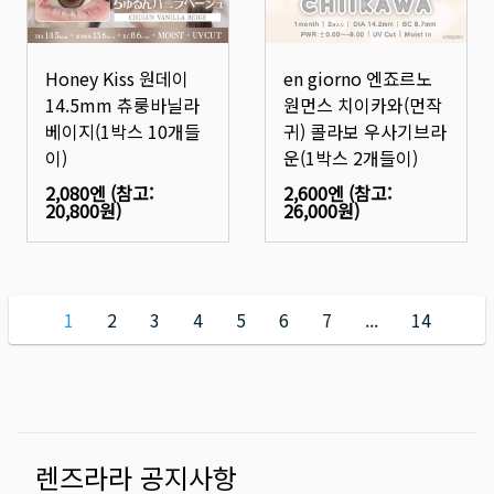
Honey Kiss 원데이
en giorno 엔죠르노
14.5mm 츄룽바닐라
원먼스 치이카와(먼작
베이지(1박스 10개들
귀) 콜라보 우사기브라
이)
운(1박스 2개들이)
2,080엔
(참고:
2,600엔
(참고:
20,800원
)
26,000원
)
1
2
3
4
5
6
7
...
14
렌즈라라 공지사항