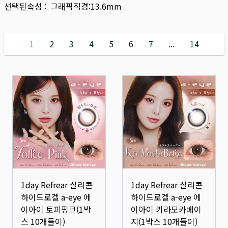
선택된속성 :
그래픽직경:13.6mm
1
2
3
4
5
6
7
...
14
1day Refrear 실리콘
1day Refrear 실리콘
하이드로겔 a-eye 에
하이드로겔 a-eye 에
이아이 토피핑크(1박
이아이 키라모카베이
스 10개들이)
지(1박스 10개들이)