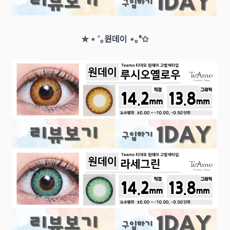
✮ ⋆ ˚｡원데이 ⋆｡°✩