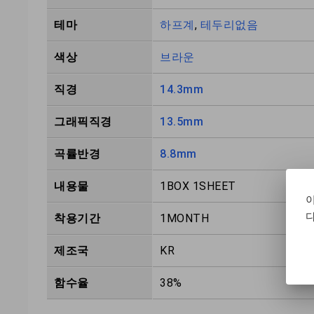
테마
하프계
,
테두리없음
색상
브라운
직경
14.3mm
그래픽직경
13.5mm
곡률반경
8.8mm
내용물
1BOX 1SHEET
다
착용기간
1MONTH
제조국
KR
함수율
38%