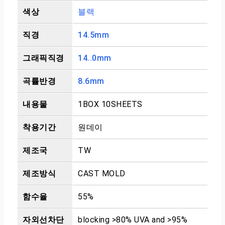
색상
블랙
직경
14.5mm
그래픽직경
14..0mm
곡률반경
8.6mm
내용물
1BOX 10SHEETS
착용기간
원데이
제조국
TW
제조방식
CAST MOLD
함수율
55%
자외선차단
blocking >80% UVA and >95%