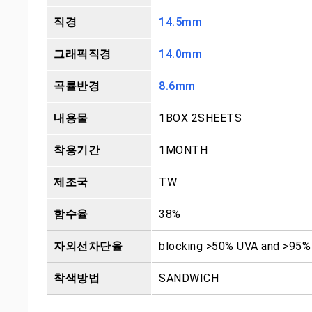
직경
14.5mm
그래픽직경
14.0mm
곡률반경
8.6mm
내용물
1BOX 2SHEETS
착용기간
1MONTH
제조국
TW
함수율
38%
자외선차단율
blocking >50% UVA and >95
착색방법
SANDWICH