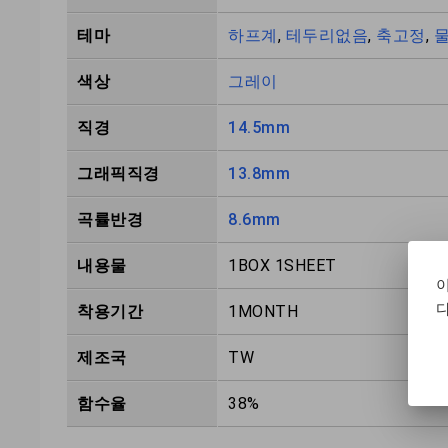
테마
하프계
,
테두리없음
,
축고정
,
색상
그레이
직경
14.5mm
그래픽직경
13.8mm
곡률반경
8.6mm
내용물
1BOX 1SHEET
다
착용기간
1MONTH
제조국
TW
함수율
38%