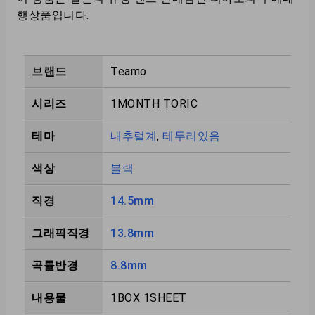
행상품입니다.
브랜드
Teamo
시리즈
1MONTH TORIC
테마
내추럴계
,
테두리있음
색상
블랙
직경
14.5mm
그래픽직경
13.8mm
곡률반경
8.8mm
내용물
1BOX 1SHEET