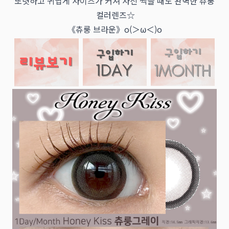
또렷하고 귀엽게 사이즈가 커져 사진 찍을 때도 완벽한 츄룽
컬러렌즈☆
《츄룽 브라운》o(＞ω＜)o