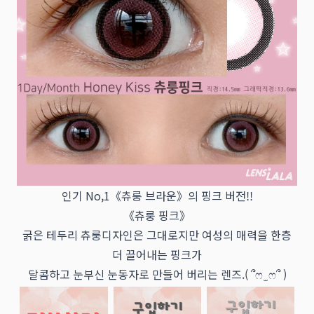
인기 No,1《츄룽 브라운》의 핑크 버전!!
《츄룽 핑크》
굵은 테두리 츄룽디자인은 그대로지만 여성의 매력을 한층
더 끌어내는 핑크가
달콤하고 눈부신 눈동자로 만들어 버리는 렌즈.( ՞ෆ ̫ ෆ՞ )