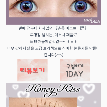
발매 전부터 화제였던 《츄룽 미스트 퍼플》
투명감 넘치는, 미소녀 퍼플♡
푹 빠져들어갈것같은…ㅎㅎㅎ
너무 강하지 않은 고급 보라색으로 신비한 눈동자를 만들어
줍니다(˶ᵔ ᵔ˶)