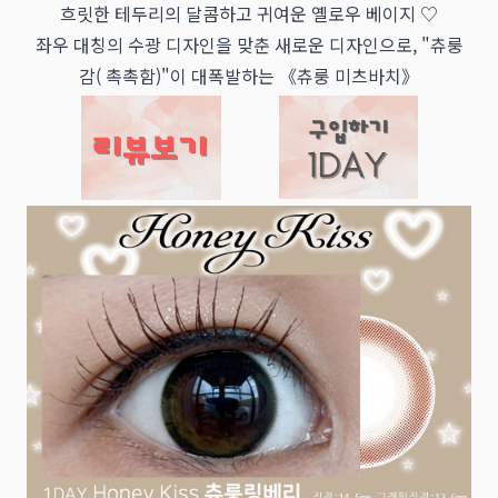
흐릿한 테두리의 달콤하고 귀여운 옐로우 베이지 ♡
좌우 대칭의 수광 디자인을 맞춘 새로운 디자인으로, "츄룽
감( 촉촉함)"이 대폭발하는 《츄룽 미츠바치》