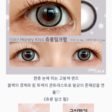
한층 눈에 띄는 고발색 렌즈
블랙의 경계와 흰 회색의 콘트라스트로 발군의 존재감을 연
출♡
《츄룬 밀크 펄》