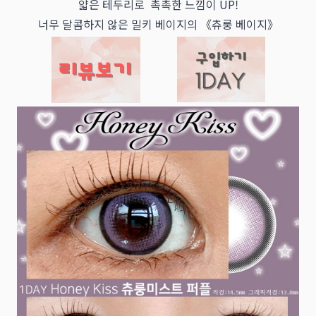
얇은 테두리로 촉촉한 느낌이 UP!
너무 달콤하지 않은 밀키 베이지의 《츄룽 베이지》