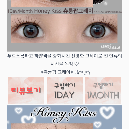
푸르스름하고 하얀색을 중화시킨 선명한 그레이로 전 인류의
시선을 독점 ♡
《츄룽팝 그레이》!!₍ᐢ> ̫<ᐢ₎