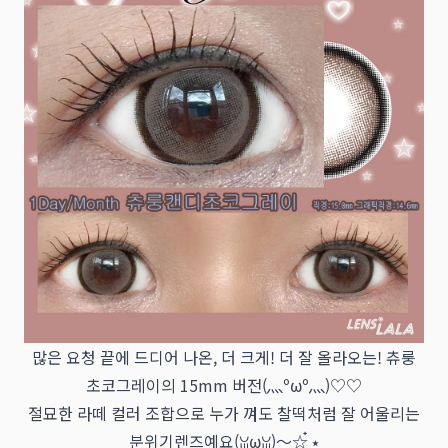
많은 요청 끝에 드디어 나온, 더 크게! 더 잘 올라오는! 츄룽
초코그레이의 15mm 버전(灬ºωº灬)♡♡
절묘한 라떼 컬러 조합으로 누가 껴도 찰떡처럼 잘 어울리는
분위기렌즈예요(ꈍωꈍ)〜☆๋࣭ ⭑