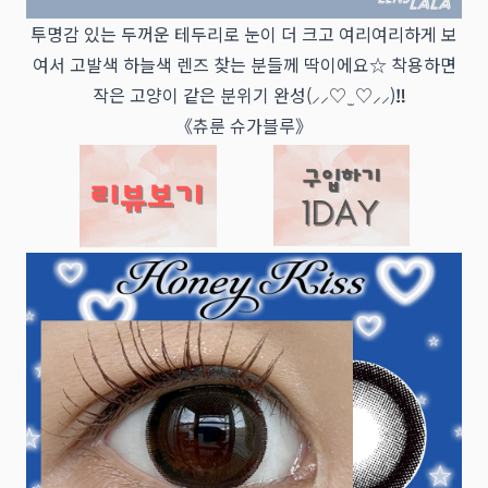
투명감 있는 두꺼운 테두리로 눈이 더 크고 여리여리하게 보
여서 고발색 하늘색 렌즈 찾는 분들께 딱이에요☆ 착용하면
작은 고양이 같은 분위기 완성(⸝⸝♡ ̫ ♡⸝⸝)‼‼‼‼
《츄룬 슈가블루》