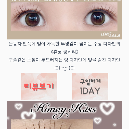
눈동자 안쪽에 빛이 가득한 투명감이 넘치는 수광 디자인의
《츄룽 링베리》
구슬같은 느낌이 두드러지는 링 디자인에 빛을 숨긴 디자인
⊂( ᴖ ̫ᴖ )⊃