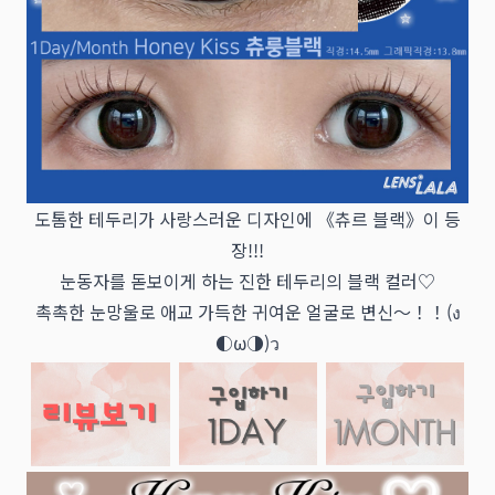
도톰한 테두리가 사랑스러운 디자인에 《츄르 블랙》이 등
장!!!
눈동자를 돋보이게 하는 진한 테두리의 블랙 컬러♡
촉촉한 눈망울로 애교 가득한 귀여운 얼굴로 변신～！！(ง
◐ω◑)ว