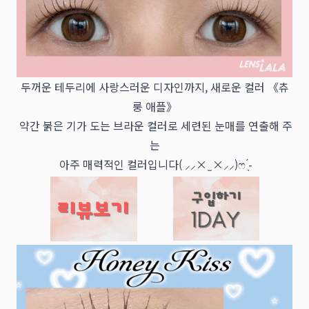
두꺼운 테두리에 사랑스러운 디자인까지, 새로운 컬러 《츄
룽 애플》
약간 붉은 기가 도는 브라운 컬러로 세련된 눈매를 연출해 주
는
아주 매력적인 컬러입니다‎( ⸝⸝× ̫ ×⸝⸝)ෆ ̖́-