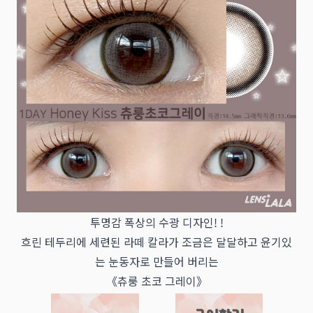
투명감 폭상의 수광 디자인! !
흐린 테두리에 세련된 라떼 칼라가 조금은 달달하고 윤기있
는 눈동자로 만들어 버리는
《츄룽 초코 그레이》