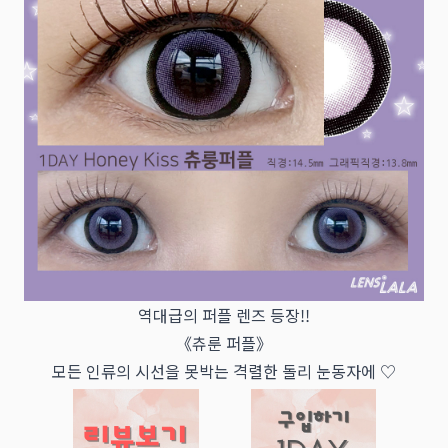
역대급의 퍼플 렌즈 등장!!
《츄룬 퍼플》
모든 인류의 시선을 못박는 격렬한 돌리 눈동자에 ♡