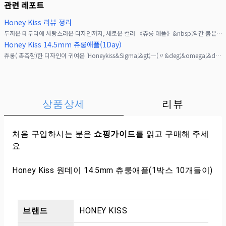
관련 레포트
Honey Kiss 리뷰 정리
두꺼운 테두리에 사랑스러운 디자인까지, 새로운 컬러 《츄룽 애플》&nbsp;약간 붉은 기가 도는 브라운 컬러로 세련된 눈매를 연출해 주는&nbsp;아주 매력적인 컬러입니다&lrm;
Honey Kiss 14.5mm 츄룽애플(1Day)
츄룽( 촉촉함)한 디자인이 귀여운 'Honeykiss&Sigma;&gt;―(〃&deg;&omega;&deg;〃)ෆ&rarr;링디자인이 눈동자를 더 크고 촉촉해 보이게 해 주기 때문
상품상세
리뷰
처음 구입하시는 분은
쇼핑가이드
를 읽고 구매해 주세
요
Honey Kiss 원데이 14.5mm 츄룽애플(1박스 10개들이)
브랜드
HONEY KISS