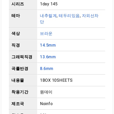
시리즈
1day 145
테마
내추럴계
,
테두리있음
,
자외선차
단
색상
브라운
직경
14.5mm
그래픽직경
13.6mm
곡률반경
8.6mm
내용물
1BOX 10SHEETS
착용기간
원데이
제조국
Noinfo