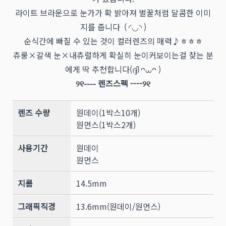
라이트 브라운으로 눈가가 확 밝아져 벌꿀처럼 달콤한 이미
지를 줍니다 ( ◜◡◝ )
순식간에 빠질 수 있는 것이 컬러렌즈의 매력♪ㅎㅎㅎ
츄룽×갈색 눈×내츄럴하게 확실히 눈이커보이는걸 찾는 분
에게 딱 추천합니다(ദ്ദി ᴖ⩊ᴖ )
୨୧---- 렌즈스펙 ----୨୧
렌즈 수량
원데이(1박스10개)
원먼스(1박스2개)
사용기간
원데이
원먼스
지름
14.5mm
그래픽직경
13.6mm(원데이/원먼스)