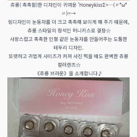
츄룽( 촉촉함)한 디자인이 귀여운 'HoneykissΣ>―(〃°ω°
〃)ෆ→
링디자인이 눈동자를 더 크고 촉촉해 보이게 해 주기 때문에,
츄룽 스타일의 정석인 허니키스로 결정☆
사랑스럽고 촉촉한 인형 같은 눈동자를 만들어주는 도톰한
테두리 디자인.
또렷하고 귀엽게 사이즈가 커져 사진 찍을 때도 완벽한 츄룽
컬러렌즈☆
《츄룽 브라운》을 소개합니다♪