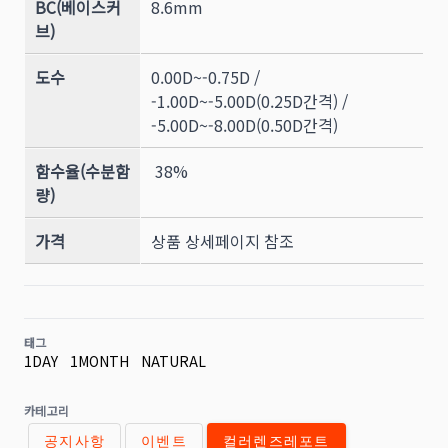
BC(베이스커
8.6mm
브)
도수
0.00D~-0.75D /
-1.00D~-5.00D(0.25D간격) /
-5.00D~-8.00D(0.50D간격)
함수율(수분함
38%
량)
가격
상품 상세페이지 참조
태그
1DAY
1MONTH
NATURAL
카테고리
공지사항
이벤트
컬러렌즈레포트