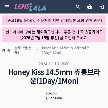
[중요] 8월 6~16일 주문처리 지연 안내(일본 오봉 연휴 관련)
렌즈라라에 구매는
해외직구
입니다. 주문 전에 꼭
쇼핑가이드
[2026년 7월 15일 갱신]
를 확인해 주세요.
블로그글(전
Honey Kiss 14.5mm 츄룽브라운
홈
체)
(1Day/1Mon)
블로그 공개일
2024-11-18 18:00
Honey Kiss 14.5mm 츄룽브라
운(1Day/1Mon)
작성자
이름
naomi
X URL
@lenslala