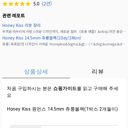
5.0
(
2
건)
관련 레포트
Honey Kiss 리뷰 정리
두꺼운 테두리에 사랑스러운 디자인까지, 새로운 컬러 《츄룽 애플》&nbsp;약간 붉은 기가 도는 브라운 컬러로 세련된 눈매를 연출해 주는&nbsp;아주 매력적인 컬러입니다&lrm;
Honey Kiss 14.5mm 츄룽블랙(1Day/1Mon)
츄룽( 촉촉함)한 디자인이 귀여운 'Honeykiss&Sigma;&gt;―(〃&deg;&omega;&deg;〃)ෆ&rarr;링디자인이 눈동자를 더 크고 촉촉해 보이게 해 주기 때문
상품상세
리뷰
처음 구입하시는 분은
쇼핑가이드
를 읽고 구매해 주세
요
Honey Kiss 원먼스 14.5mm 츄룽블랙(1박스 2개들이)