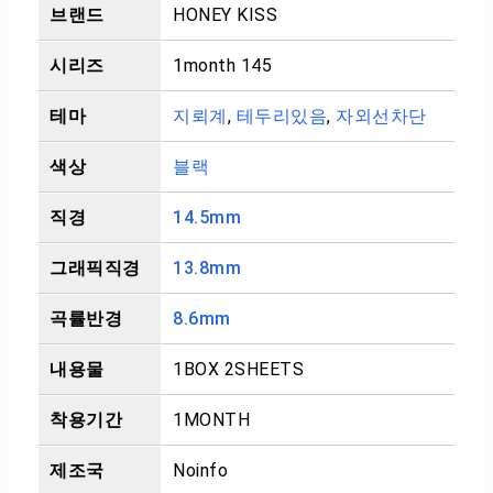
브랜드
HONEY KISS
시리즈
1month 145
테마
지뢰계
,
테두리있음
,
자외선차단
색상
블랙
직경
14.5mm
그래픽직경
13.8mm
곡률반경
8.6mm
내용물
1BOX 2SHEETS
착용기간
1MONTH
제조국
Noinfo