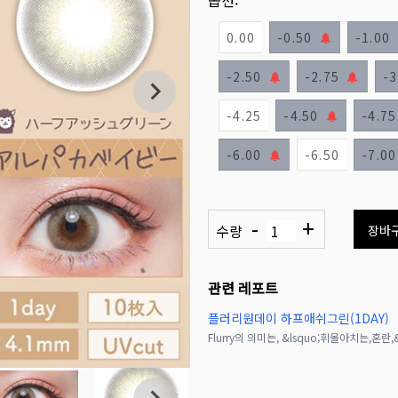
옵션:
0.00
-0.50
-1.00
-2.50
-2.75
-3
-4.25
-4.50
-4.75
-6.00
-6.50
-7.00
-
+
수량
장바
관련 레포트
플러리원데이 하프애쉬그린(1DAY)