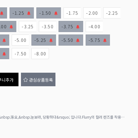
-1.25
-1.50
-1.75
-2.00
-2.25
.00
-3.25
-3.50
-3.75
-4.00
-5.00
-5.25
-5.50
-5.75
-7.50
-8.00
구니추가
관심상품등록
Flurry의 의미는, &lsquo;휘몰아치는,혼란,&nbsp;동요,&nbsp;눈보라, 당황하다&rsquo; 입니다.Flurry의 컬러 렌즈를 착용한 여성의 눈동자가 이성의 마음을