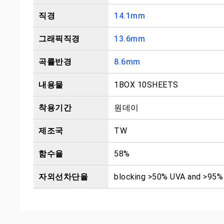
직경
14.1mm
그래픽직경
13.6mm
곡률반경
8.6mm
내용물
1BOX 10SHEETS
착용기간
원데이
제조국
TW
함수율
58%
자외선차단율
blocking >50% UVA and >95