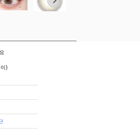
세요
들이)
단