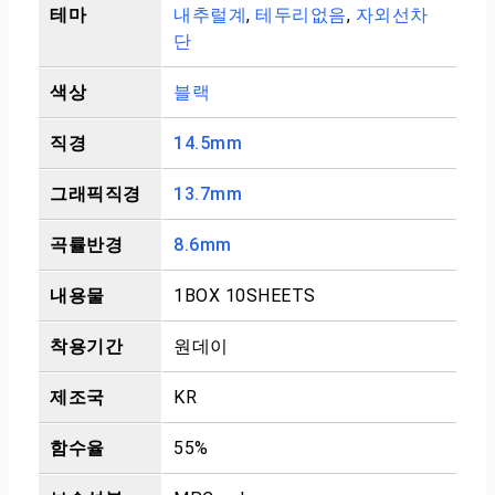
테마
내추럴계
,
테두리없음
,
자외선차
단
색상
블랙
직경
14.5mm
그래픽직경
13.7mm
곡률반경
8.6mm
내용물
1BOX 10SHEETS
착용기간
원데이
제조국
KR
함수율
55%