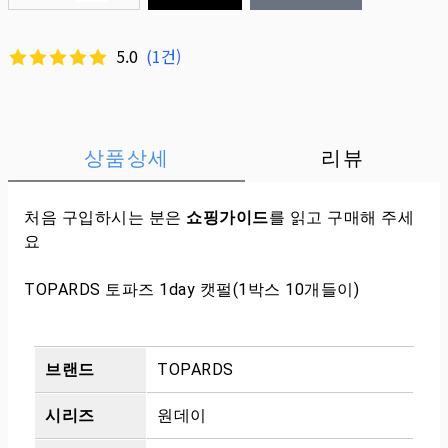
5.0
(
1
건)
상품상세
리뷰
처음 구입하시는 분은
쇼핑가이드
를 읽고 구매해 주세
요
TOPARDS 토파즈 1day 캣펄(1박스 10개들이)
브랜드
TOPARDS
시리즈
원데이