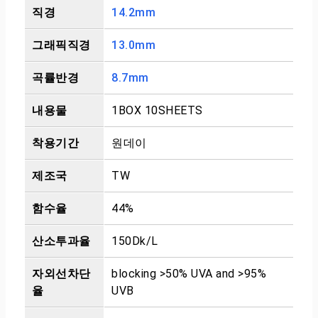
직경
14.2mm
그래픽직경
13.0mm
곡률반경
8.7mm
내용물
1BOX 10SHEETS
착용기간
원데이
제조국
TW
함수율
44%
산소투과율
150Dk/L
자외선차단
blocking >50% UVA and >95%
율
UVB