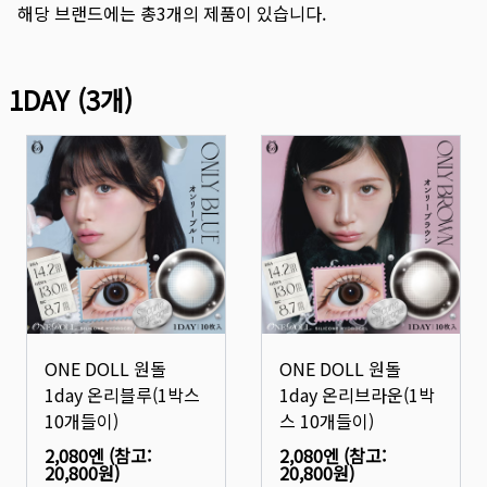
해당 브랜드에는 총
3
개의 제품이 있습니다.
1DAY
(
3
개)
ONE DOLL 원돌
ONE DOLL 원돌
1day 온리블루(1박스
1day 온리브라운(1박
10개들이)
스 10개들이)
2,080엔
(참고:
2,080엔
(참고:
20,800원
)
20,800원
)