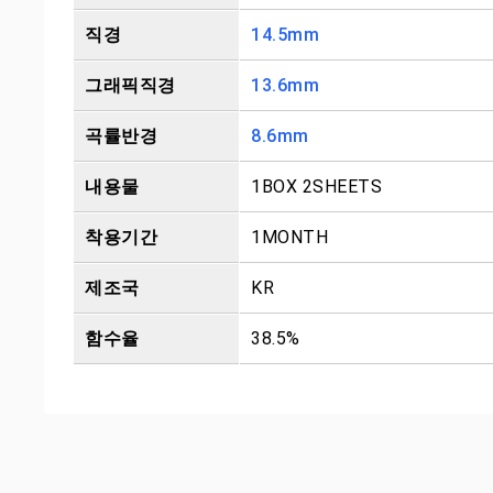
직경
14.5mm
그래픽직경
13.6mm
곡률반경
8.6mm
내용물
1BOX 2SHEETS
착용기간
1MONTH
제조국
KR
함수율
38.5%