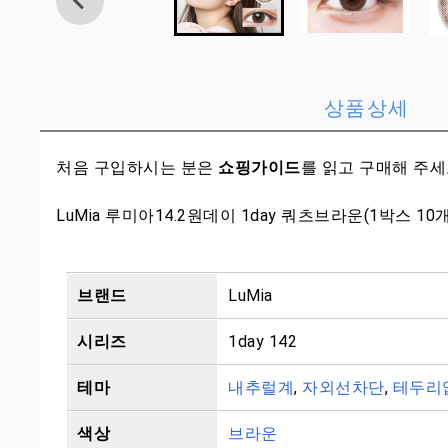
상품상세
처음 구입하시는 분은
쇼핑가이드
를 읽고 구매해 주
LuMia 루미아14.2원데이 1day 쿼츠브라운(1박스 10
브랜드
LuMia
시리즈
1day 142
테마
내추럴계
,
자외선차단
,
테두리
색상
브라운