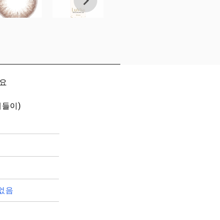
세요
개들이)
없음