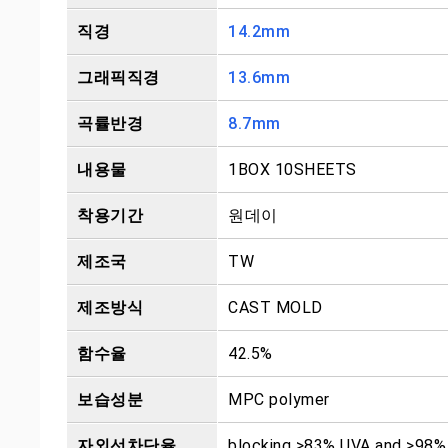
직경
14.2mm
그래픽직경
13.6mm
곡률반경
8.7mm
내용물
1BOX 10SHEETS
착용기간
원데이
제조국
TW
제조방식
CAST MOLD
함수율
42.5%
보습성분
MPC polymer
자외선차단율
blocking >83% UVA and >98