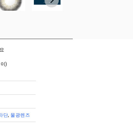
세요
들이)
차단
,
물광렌즈