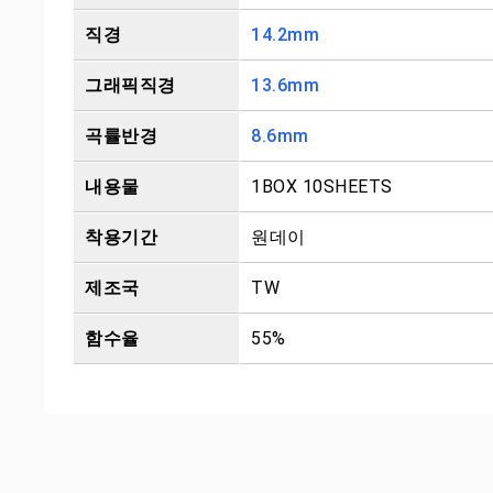
직경
14.2mm
그래픽직경
13.6mm
곡률반경
8.6mm
내용물
1BOX 10SHEETS
착용기간
원데이
제조국
TW
함수율
55%