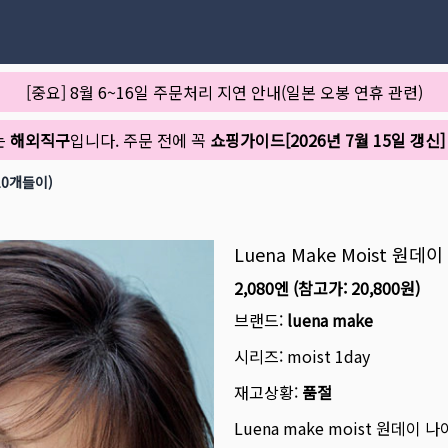
[중요] 8월 6~16일 주문처리 지연 안내(일본 오봉 연휴 관련)
는
해외직구
입니다. 주문 전에 꼭
쇼핑가이드[2026년 7월 15일 갱신]
10개들이)
Luena Make Moist 원
2,080엔
(참고가:
20,800원
)
브랜드:
luena make
시리즈:
moist 1day
재고상황:
품절
Luena make moist 원데이