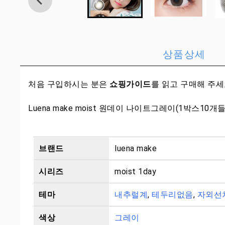
상품상세
처음 구입하시는 분은
쇼핑가이드
를 읽고 구매해 주
Luena make moist 원데이 나이트그레이(1박스10개
브랜드
luena make
시리즈
moist 1day
테마
내추럴계
,
테두리없음
,
자외선
색상
그레이