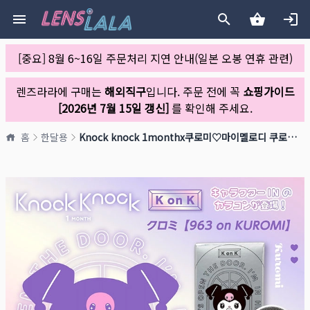
[중요] 8월 6~16일 주문처리 지연 안내(일본 오봉 연휴 관련)
렌즈라라에 구매는
해외직구
입니다. 주문 전에 꼭
쇼핑가이드
[2026년 7월 15일 갱신]
를 확인해 주세요.
홈
한달용
Knock knock 1monthx쿠로미♡마이멜로디 쿠로미 [963 on KUROMI](1박스 2개들이)