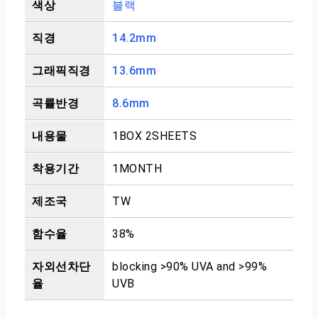
색상
블랙
직경
14.2mm
그래픽직경
13.6mm
곡률반경
8.6mm
내용물
1BOX 2SHEETS
착용기간
1MONTH
제조국
TW
함수율
38%
자외선차단
blocking >90% UVA and >99%
율
UVB