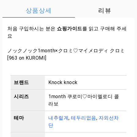
상품상세
리뷰
처음 구입하시는 분은
쇼핑가이드
를 읽고 구매해 주세
요
ノックノック1month×クロミ♡マイメロディ クロミ
[963 on KUROMI]
브랜드
Knock knock
시리즈
1month 쿠로미♡마이멜로디 콜
라보
테마
내추럴계
,
테두리없음
,
자외선차
단