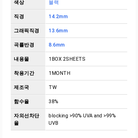
색상
블랙
직경
14.2mm
그래픽직경
13.6mm
곡률반경
8.6mm
내용물
1BOX 2SHEETS
착용기간
1MONTH
제조국
TW
함수율
38%
자외선차단
blocking >90% UVA and >99%
율
UVB