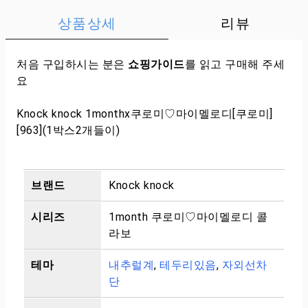
상품상세
리뷰
처음 구입하시는 분은
쇼핑가이드
를 읽고 구매해 주세
요
Knock knock 1monthx쿠로미♡마이멜로디[쿠로미]
[963](1박스2개들이)
브랜드
Knock knock
시리즈
1month 쿠로미♡마이멜로디 콜
라보
테마
내추럴계
,
테두리있음
,
자외선차
단