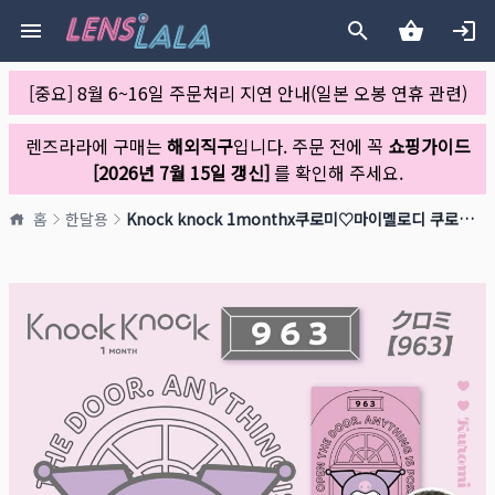
[중요] 8월 6~16일 주문처리 지연 안내(일본 오봉 연휴 관련)
렌즈라라에 구매는
해외직구
입니다. 주문 전에 꼭
쇼핑가이드
[2026년 7월 15일 갱신]
를 확인해 주세요.
홈
한달용
Knock knock 1monthx쿠로미♡마이멜로디 쿠로미 [963](1박스 2개들이)