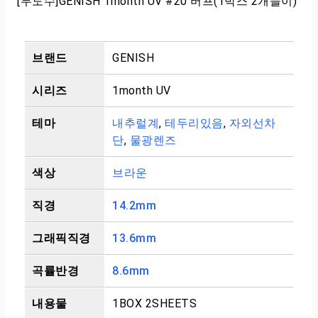
[무도수]GENISH 1month UV #20 버프(1박스 2개들이)
브랜드
GENISH
시리즈
1month UV
테마
내추럴계
,
테두리있음
,
자외선차
단
,
물광렌즈
색상
브라운
직경
14.2mm
그래픽직경
13.6mm
곡률반경
8.6mm
내용물
1BOX 2SHEETS