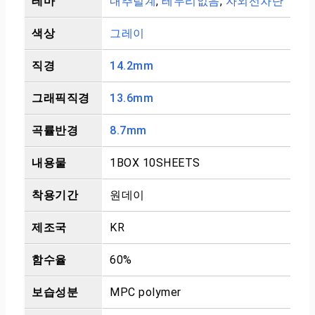
테마
내추럴계
,
테두리없음
,
자외선차단
색상
그레이
직경
14.2mm
그래픽직경
13.6mm
곡률반경
8.7mm
내용물
1BOX 10SHEETS
착용기간
원데이
제조국
KR
함수율
60%
보습성분
MPC polymer