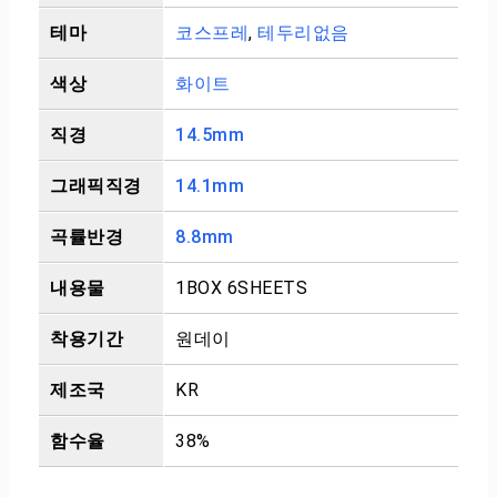
테마
코스프레
,
테두리없음
색상
화이트
직경
14.5mm
그래픽직경
14.1mm
곡률반경
8.8mm
내용물
1BOX 6SHEETS
착용기간
원데이
제조국
KR
함수율
38%