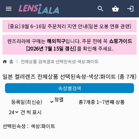
[중요] 8월 6~16일 주문처리 지연 안내(일본 오봉 연휴 관련)
렌즈라라에 구매는
해외직구
입니다. 주문 전에 꼭
쇼핑가이드
[2026년 7월 15일 갱신]
를 확인해 주세요.
홈
전체상품
검색결과
선택된속성-색상:화이트
일본 컬러렌즈 전체상품
선택된속성-색상:화이트
(총
7
개)
속성별검색
정렬
총
7
개중
1
~
7
번째 상품
건 씩 표시
선택된속성 :
색상:화이트