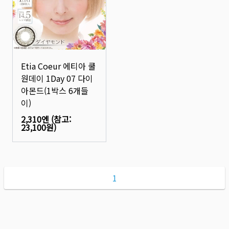
Etia Coeur 에티아 쿨
원데이 1Day 07 다이
아몬드(1박스 6개들
이)
2,310엔
(참고:
23,100원
)
1