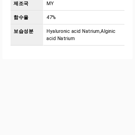
제조국
MY
함수율
47%
보습성분
Hyaluronic acid Natrium,Alginic
acid Natrium