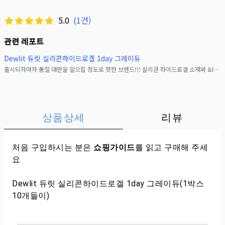
5.0
(
1
건)
관련 레포트
Dewlit 듀릿 실리콘하이드로겔 1day 그레이듀
출시되자마자 품절 대란을 일으킬 정도로 핫한 브랜드!!! 실리콘 하이드로겔 소재와 &lsquo;안 돌아가는 수광 렌즈&rsquo;로 유명한 **Dewlit(듀릿)**을 소개할게요.
상품상세
리뷰
처음 구입하시는 분은
쇼핑가이드
를 읽고 구매해 주세
요
Dewlit 듀릿 실리콘하이드로겔 1day 그레이듀(1박스
10개들이)