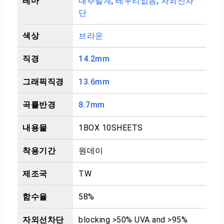
테마
내추럴계
,
테두리없음
,
자외선차
단
색상
브라운
직경
14.2mm
그래픽직경
13.6mm
곡률반경
8.7mm
내용물
1BOX 10SHEETS
착용기간
원데이
제조국
TW
함수율
58%
자외선차단
blocking >50% UVA and >95%