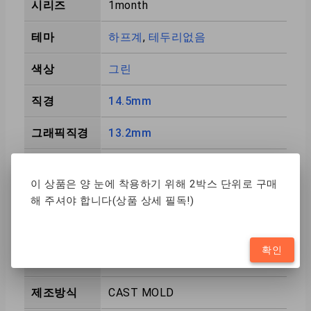
시리즈
1month
테마
하프계
,
테두리없음
색상
그린
직경
14.5mm
그래픽직경
13.2mm
곡률반경
8.8mm
이 상품은 양 눈에 착용하기 위해 2박스 단위로 구매
내용물
1BOX 1SHEET
해 주셔야 합니다(상품 상세 필독!)
착용기간
1MONTH
확인
제조국
KR
제조방식
CAST MOLD