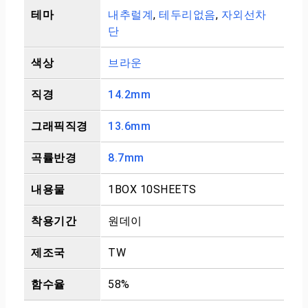
테마
내추럴계
,
테두리없음
,
자외선차
단
색상
브라운
직경
14.2mm
그래픽직경
13.6mm
곡률반경
8.7mm
내용물
1BOX 10SHEETS
착용기간
원데이
제조국
TW
함수율
58%