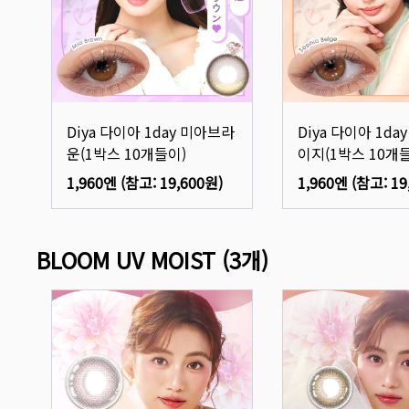
Diya 다이아 1day 미아브라
Diya 다이아 1d
운(1박스 10개들이)
이지(1박스 10개
1,960엔
(참고:
19,600원
)
1,960엔
(참고:
19
BLOOM UV MOIST
(
3
개)