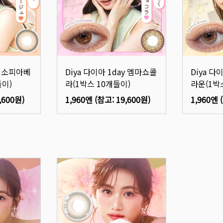
ay 소피아베
Diya 다이아 1day 엠마쇼콜
Diya 다
들이)
라(1박스 10개들이)
라운(1박
,600원
)
1,960엔
(참고:
19,600원
)
1,960엔