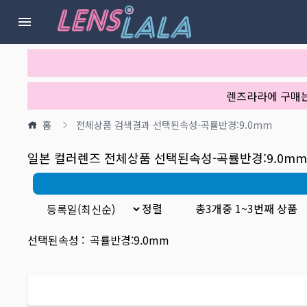
렌즈라라에 구매
홈
전체상품
검색결과
선택된속성-곡률반경:9.0mm
일본 컬러렌즈 전체상품
선택된속성-곡률반경:9.0mm
정렬
총
3
개중
1
~
3
번째 상품
선택된속성 :
곡률반경:9.0mm