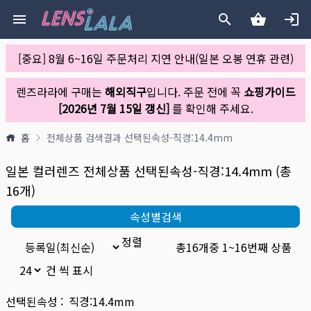
[중요] 8월 6~16일 주문처리 지연 안내(일본 오봉 연휴 관련)
렌즈라라에 구매는
해외직구
입니다. 주문 전에 꼭
쇼핑가이드
[2026년 7월 15일 갱신]
를 확인해 주세요.
홈
전체상품
검색결과
선택된속성-직경:14.4mm
일본 컬러렌즈 전체상품
선택된속성-직경:14.4mm
(총
16
개)
속성별검색
정렬
총
16
개중
1
~
16
번째 상품
건 씩 표시
선택된속성 :
직경:14.4mm