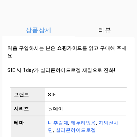
상품상세
리뷰
처음 구입하시는 분은
쇼핑가이드
를 읽고 구매해 주세
요
SIE 씨 1day가 실리콘하이드로겔 재질으로 진화!
브랜드
SIE
시리즈
원데이
테마
내추럴계
,
테두리없음
,
자외선차
단
,
실리콘하이드로겔