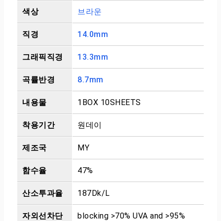
색상
브라운
직경
14.0mm
그래픽직경
13.3mm
곡률반경
8.7mm
내용물
1BOX 10SHEETS
착용기간
원데이
제조국
MY
함수율
47%
산소투과율
187Dk/L
자외선차단
blocking >70% UVA and >95%