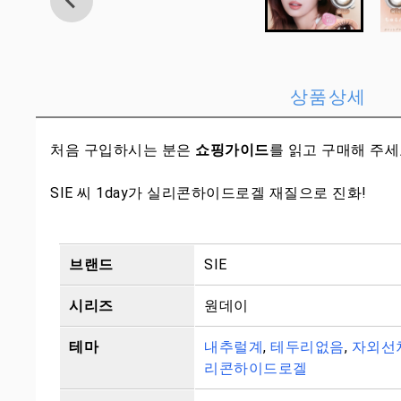
상품상세
처음 구입하시는 분은
쇼핑가이드
를 읽고 구매해 주
SIE 씨 1day가 실리콘하이드로겔 재질으로 진화!
브랜드
SIE
시리즈
원데이
테마
내추럴계
,
테두리없음
,
자외선
리콘하이드로겔