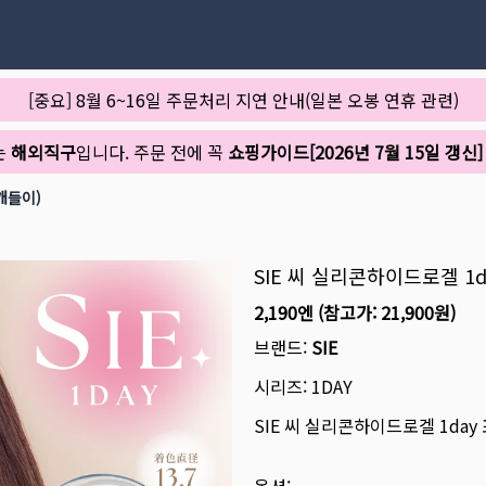
[중요] 8월 6~16일 주문처리 지연 안내(일본 오봉 연휴 관련)
는
해외직구
입니다. 주문 전에 꼭
쇼핑가이드[2026년 7월 15일 갱신]
개들이)
SIE 씨 실리콘하이드로겔 1d
2,190엔
(참고가:
21,900원
)
브랜드:
SIE
시리즈:
1DAY
SIE 씨 실리콘하이드로겔 1day