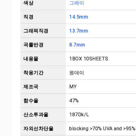
색상
그레이
직경
14.5mm
그래픽직경
13.7mm
곡률반경
8.7mm
내용물
1BOX 10SHEETS
착용기간
원데이
제조국
MY
함수율
47%
산소투과율
187Dk/L
자외선차단율
blocking >70% UVA and >95