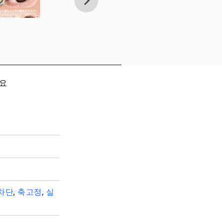
세요
차단
,
축고정
,
실