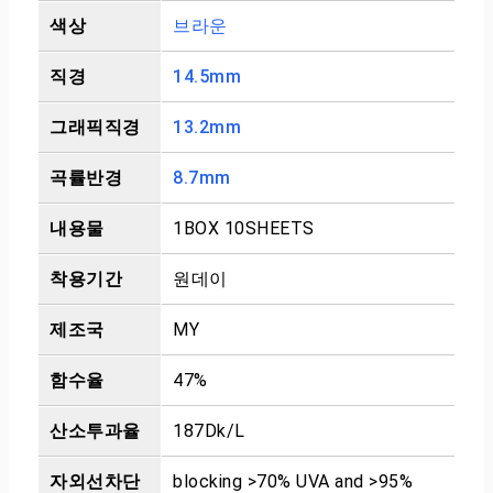
색상
브라운
직경
14.5mm
그래픽직경
13.2mm
곡률반경
8.7mm
내용물
1BOX 10SHEETS
착용기간
원데이
제조국
MY
함수율
47%
산소투과율
187Dk/L
자외선차단
blocking >70% UVA and >95%