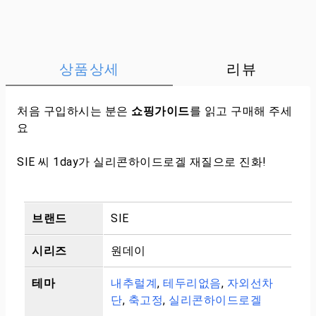
상품상세
리뷰
처음 구입하시는 분은
쇼핑가이드
를 읽고 구매해 주세
요
SIE 씨 1day가 실리콘하이드로겔 재질으로 진화!
브랜드
SIE
시리즈
원데이
테마
내추럴계
,
테두리없음
,
자외선차
단
,
축고정
,
실리콘하이드로겔