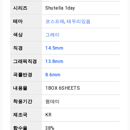
시리즈
Shutella 1day
테마
코스프레
,
테두리있음
색상
그레이
직경
14.5mm
그래픽직경
13.8mm
곡률반경
8.6mm
내용물
1BOX 6SHEETS
착용기간
원데이
제조국
KR
함수율
38%