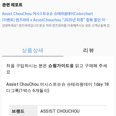
관련 레포트
Assist ChouChou 어시스트슈슈 슈테라원데이Colorchart
[이벤트] 렌즈라라 x AssistChouchou "2025년 최종" 합동 할인 이벤트!(종료)
안녕하세요? 렌즈라라입니다.항상 저희 렌즈라라를 이용해주시는 모든 고객님들께 감사드립니다.여러분들의 많은 성원에 힘입어, AssistChouchou브랜드의 슈테라, 팝필라 시리즈
상품상세
리뷰
처음 구입하시는 분은
쇼핑가이드
를 읽고 구매해 주세
요
Assist ChouChou 어시스트슈슈 슈테라원데이 1day 18
디그록(1박스 6개들이)
브랜드
ASSIST CHOUCHOU