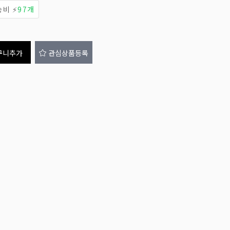
비 ⚡
97개
구니추가
관심상품등록