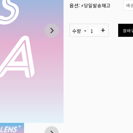
옵션:
⚡당일발송재고
배송
-
+
수량
장바