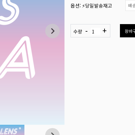
옵션:
⚡당일발송재고
배송
-
+
수량
장바