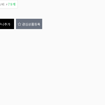
비 ⚡
79개
구니추가
관심상품등록