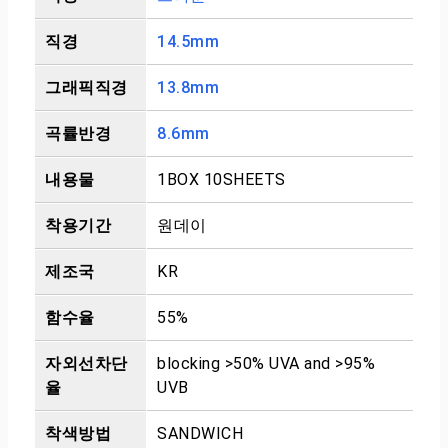
직경
14.5mm
그래픽직경
13.8mm
곡률반경
8.6mm
내용물
1BOX 10SHEETS
착용기간
원데이
제조국
KR
함수율
55%
자외선차단
blocking >50% UVA and >95%
율
UVB
착색방법
SANDWICH