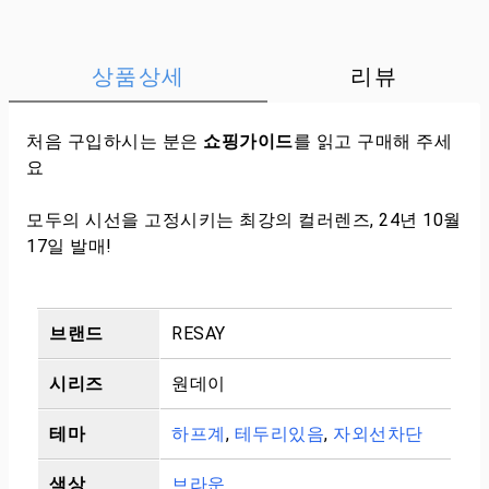
상품상세
리뷰
처음 구입하시는 분은
쇼핑가이드
를 읽고 구매해 주세
요
모두의 시선을 고정시키는 최강의 컬러렌즈, 24년 10월
17일 발매!
브랜드
RESAY
시리즈
원데이
테마
하프계
,
테두리있음
,
자외선차단
색상
브라운