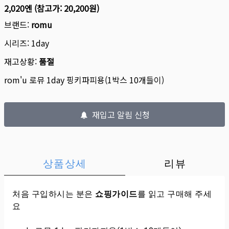
2,020엔
(참고가:
20,200원
)
브랜드:
romu
시리즈:
1day
재고상황:
품절
rom'u 로뮤 1day 핑키파피용(1박스 10개들이)
재입고 알림 신청
상품상세
리뷰
처음 구입하시는 분은
쇼핑가이드
를 읽고 구매해 주세
요