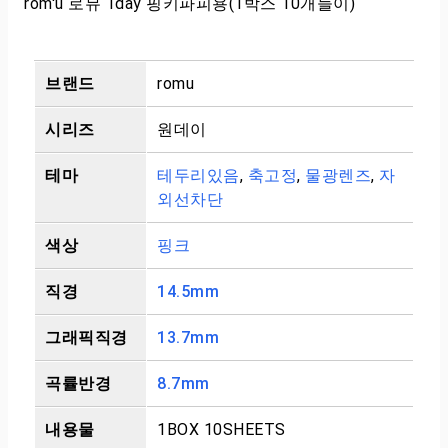
rom'u 로뮤 1day 핑키파피용(1박스 10개들이)
브랜드
romu
시리즈
원데이
테마
테두리있음
,
축고정
,
물광렌즈
,
자
외선차단
색상
핑크
직경
14.5mm
그래픽직경
13.7mm
곡률반경
8.7mm
내용물
1BOX 10SHEETS