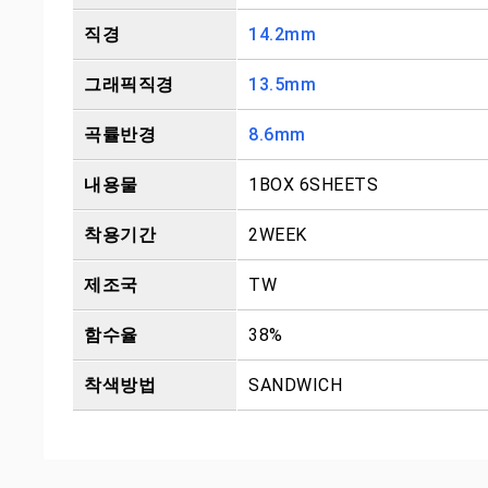
직경
14.2mm
그래픽직경
13.5mm
곡률반경
8.6mm
내용물
1BOX 6SHEETS
착용기간
2WEEK
제조국
TW
함수율
38%
착색방법
SANDWICH