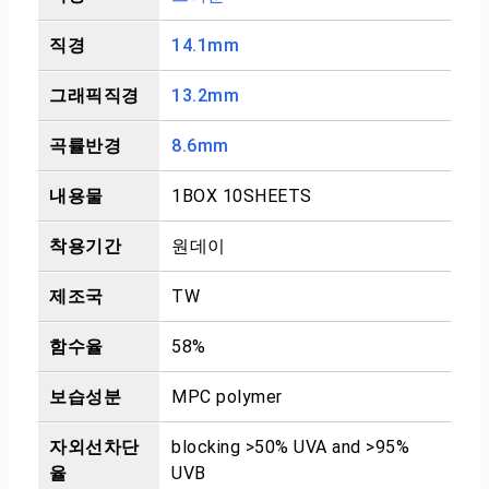
직경
14.1mm
그래픽직경
13.2mm
곡률반경
8.6mm
내용물
1BOX 10SHEETS
착용기간
원데이
제조국
TW
함수율
58%
보습성분
MPC polymer
자외선차단
blocking >50% UVA and >95%
율
UVB