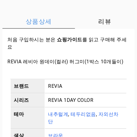
상품상세
리뷰
처음 구입하시는 분은
쇼핑가이드
를 읽고 구매해 주세
요
REVIA 레비아 원데이(컬러) 허그미(1박스 10개들이)
브랜드
REVIA
시리즈
REVIA 1DAY COLOR
테마
내추럴계
,
테두리없음
,
자외선차
단
색상
브라운