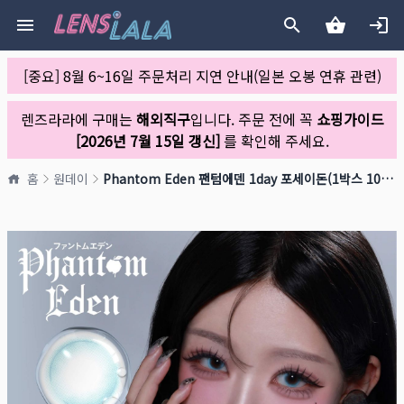
[중요] 8월 6~16일 주문처리 지연 안내(일본 오봉 연휴 관련)
렌즈라라에 구매는
해외직구
입니다. 주문 전에 꼭
쇼핑가이드
[2026년 7월 15일 갱신]
를 확인해 주세요.
홈
원데이
Phantom Eden 팬텀에덴 1day 포세이돈(1박스 10개들이)