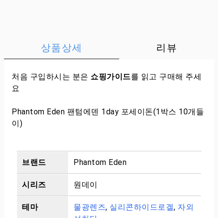
상품상세
리뷰
처음 구입하시는 분은
쇼핑가이드
를 읽고 구매해 주세
요
Phantom Eden 팬텀에덴 1day 포세이돈(1박스 10개들
이)
브랜드
Phantom Eden
시리즈
원데이
테마
물광렌즈
,
실리콘하이드로겔
,
자외