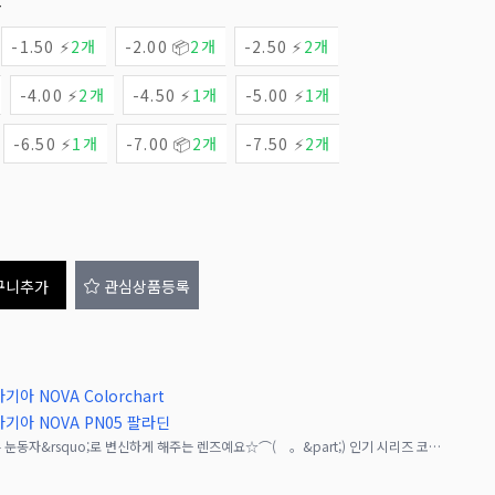
고
-1.50 ⚡
2개
-2.00 📦
2개
-2.50 ⚡
2개
-4.00 ⚡
2개
-4.50 ⚡
1개
-5.00 ⚡
1개
-6.50 ⚡
1개
-7.00 📦
2개
-7.50 ⚡
2개
구니추가
관심상품등록
기아 NOVA Colorchart
스마기아 NOVA PN05 팔라딘
맨눈 사이즈 그대로, 마치 &lsquo;마법 같은 눈동자&rsquo;로 변신하게 해주는 렌즈예요☆⌒(ゝ。&part;) 인기 시리즈 코스마기아에서 새롭게 출시된 이번 라인은 착색 직