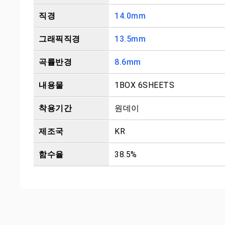
직경
14.0mm
그래픽직경
13.5mm
곡률반경
8.6mm
내용물
1BOX 6SHEETS
착용기간
원데이
제조국
KR
함수율
38.5%