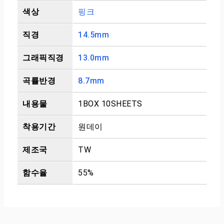
색상
핑크
직경
14.5mm
그래픽직경
13.0mm
곡률반경
8.7mm
내용물
1BOX 10SHEETS
착용기간
원데이
제조국
TW
함수율
55%