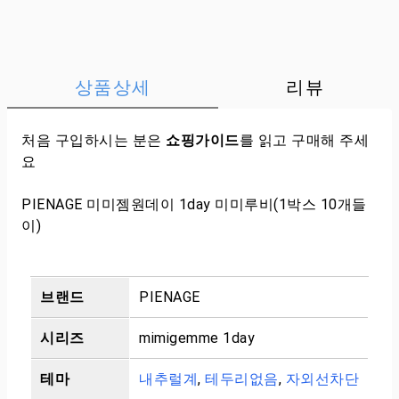
상품상세
리뷰
처음 구입하시는 분은
쇼핑가이드
를 읽고 구매해 주세
요
PIENAGE 미미젬원데이 1day 미미루비(1박스 10개들
이)
브랜드
PIENAGE
시리즈
mimigemme 1day
테마
내추럴계
,
테두리없음
,
자외선차단