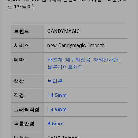
스 1개들이)
브랜드
CANDYMAGIC
시리즈
new Candymagic 1month
테마
하프계
,
테두리있음
,
자외선차단
,
블루라이트차단
색상
브라운
직경
14.5mm
그래픽직경
13.9mm
곡률반경
8.6mm
내용물
1BOX 1SHEET