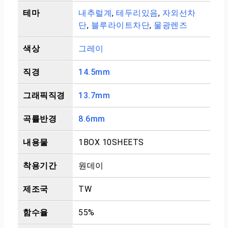
테마
내추럴계
,
테두리있음
,
자외선차
단
,
블루라이트차단
,
물광렌즈
색상
그레이
직경
14.5mm
그래픽직경
13.7mm
곡률반경
8.6mm
내용물
1BOX 10SHEETS
착용기간
원데이
제조국
TW
함수율
55%