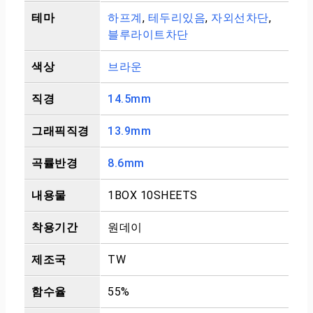
테마
하프계
,
테두리있음
,
자외선차단
,
블루라이트차단
색상
브라운
직경
14.5mm
그래픽직경
13.9mm
곡률반경
8.6mm
내용물
1BOX 10SHEETS
착용기간
원데이
제조국
TW
함수율
55%